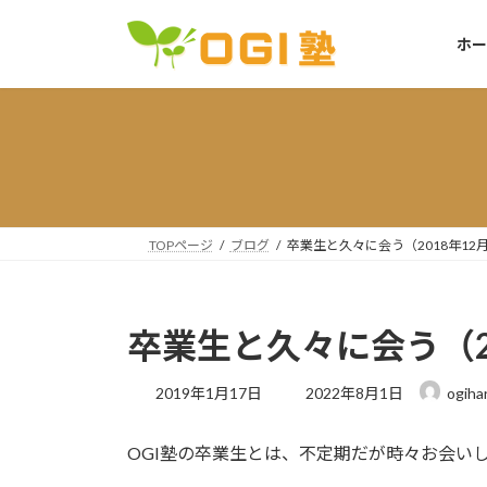
コ
ナ
ン
ビ
ホー
テ
ゲ
ン
ー
ツ
シ
へ
ョ
ス
ン
キ
に
ッ
移
TOPページ
ブログ
卒業生と久々に会う（2018年12
プ
動
卒業生と久々に会う（2
最
2019年1月17日
2022年8月1日
ogiha
終
更
OGI塾の卒業生とは、不定期だが時々お会い
新
日