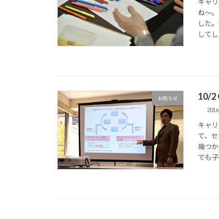
キャリ
ね〜。
した。
してし
10
お知らせ
201
キャリ
て、セ
幾つか
でも子