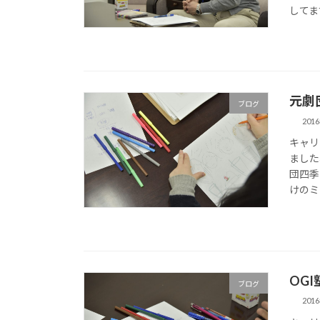
してます
元劇
ブログ
201
キャリ
ました
団四季
けのミ
OG
ブログ
201