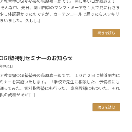
ア教育塾OGI塾塾長の荻原嘉一郎です。 蒸し暑い日が続きます
 そんな中、先日、劇団四季のマンマ・ミーアを１人で見に行きま
少し体調悪かったのですが、カーテンコールで踊ったらスッキリ
まいました。 久し […]
続きを読む
/2 OGI塾特別セミナーのお知らせ
6年9月1日
ア教育塾OGI塾塾長の荻原嘉一郎です。 １０月２日に横浜関内に
ミナーを実施いたします。 「学校で先生に相談した、予備校にも
通ってみた、個別指導塾にも行った、 家庭教師にもついた、それ
供の成績があが […]
続きを読む