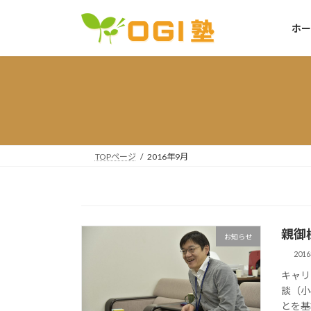
コ
ナ
ン
ビ
ホー
テ
ゲ
ン
ー
ツ
シ
へ
ョ
ス
ン
キ
に
ッ
移
TOPページ
2016年9月
プ
動
親御
お知らせ
201
キャリ
談（小
とを基